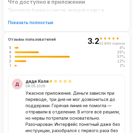
Что доступно в приложении
Просмотр баланса счетов, вкладов и карт в
реальном времени
Показать полностью
Переводы по номеру телефона через СБП и на
реквизиты
★★★★★
3.2
Оплата ЖКХ, мобильной связи, интернета и других
Отзывы пользователей
52 860 оценок
услуг
5
4%
4
25%
История операций с детализацией по категориям
3
57%
2
12%
Подача заявок на кредиты и вклады онлайн
1
2%
Как скачать Россельхозбанк на телефон
Скачать Мобильный банк Россельхозбанк можно
дядя Коля
★☆☆☆☆
Д
бесплатно для Android через Google Play или через
08.05.2026
российский магазин RuStore. Приложение доступно
Ужасное приложение. Деньги зависли при
переводе, три дня не мог дозвониться до
всем клиентам банка после авторизации по номеру
поддержки. Горячая линия не помогла —
телефона и паролю.
отправили в отделение. В итоге всё решили,
но нервы потрепали основательно.
Безопасность
Разочарован. Интерфейс понятный даже без
Приложение использует многоуровневую защиту:
инструкции, разобрался с первого раза без