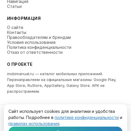
Навигация
Статьи
ИНФОРМАЦИЯ
О сайте
Контакты
Правообладателям и брендам
Условия использования
Политика конфиденциальности
Отказ от ответственности
О ПРОЕКТЕ
mobimanual.ru — каталог мобильных приложений.
Перенаправляем на официальные магазины: Google Play,
App Store, RuStore, AppGallery, Galaxy Store. APK не
распространяем.
Сайт использует cookies для аналитики и удобства
© 2026 mobimanual.ru
работы. Подробнее в
политике конфиденциальности
и
Все торговые марки и иконки принадлежат их
правилах использования
.
правообладателям.
Meta Platforms (Facebook, Instagram, WhatsApp) признана