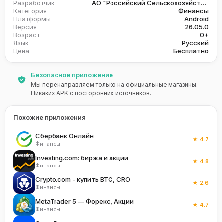
Разработчик
АО "Российский Сельскохозяйственный банк"
Категория
Финансы
Платформы
Android
Версия
26.05.0
Возраст
0+
Язык
Русский
Цена
Бесплатно
Безопасное приложение
Мы перенаправляем только на официальные магазины.
Никаких APK с посторонних источников.
Похожие приложения
Сбербанк Онлайн
★ 4.7
Финансы
Investing.com: биржа и акции
★ 4.8
Финансы
Crypto.com - купить BTC, CRO
★ 2.6
Финансы
MetaTrader 5 — Форекс, Акции
★ 4.7
Финансы