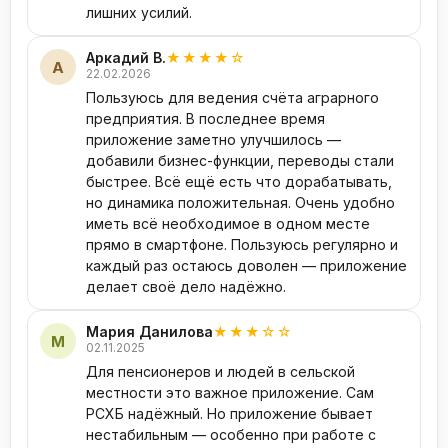
шифрование данных, подтверждение операций по
лишних усилий.
SMS и биометрическую аутентификацию. Все данные
клиентов хранятся на серверах в России.
Аркадий В.
★★★★☆
А
22.02.2026
FAQ
Пользуюсь для ведения счёта аграрного
предприятия. В последнее время
Нужна ли карта для входа?
Достаточно номера
приложение заметно улучшилось —
телефона, привязанного к счёту.
Что делать при
добавили бизнес-функции, переводы стали
потере телефона?
Заблокируйте доступ через
быстрее. Всё ещё есть что дорабатывать,
колл-центр или в отделении банка.
но динамика положительная. Очень удобно
иметь всё необходимое в одном месте
прямо в смартфоне. Пользуюсь регулярно и
каждый раз остаюсь доволен — приложение
делает своё дело надёжно.
Мария Данилова
★★★☆☆
М
02.11.2025
Для пенсионеров и людей в сельской
местности это важное приложение. Сам
РСХБ надёжный. Но приложение бывает
нестабильным — особенно при работе с