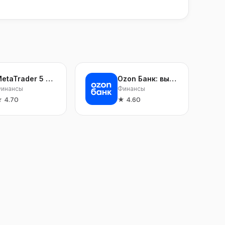
MetaTrader 5 — Форекс, Акции
Ozon Банк: выгодные покупки
инансы
Финансы
★
4.70
★
4.60