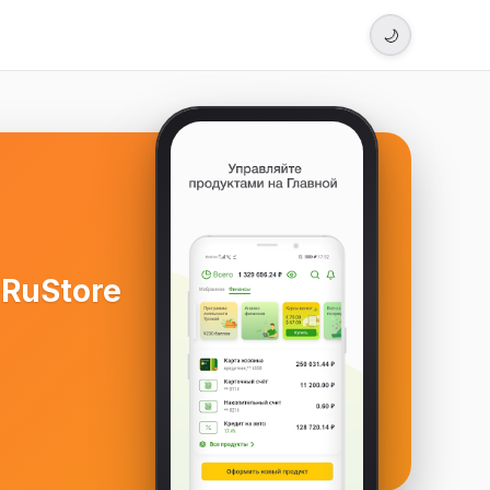
🌙
RuStore