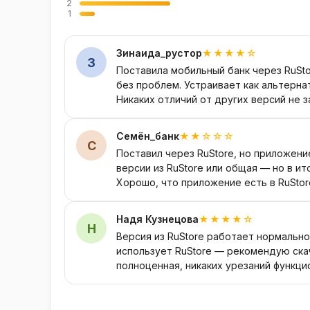
2
1
Зинаида_рустор
★★★★☆
З
Поставила мобильный банк через RuSt
без проблем. Устраивает как альтерна
Никаких отличий от других версий не 
Семён_банк
★★☆☆☆
С
Поставил через RuStore, но приложени
версии из RuStore или общая — но в и
Хорошо, что приложение есть в RuStor
Надя Кузнецова
★★★★☆
Н
Версия из RuStore работает нормально.
использует RuStore — рекомендую скач
полноценная, никаких урезаний функци