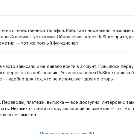
ore на отечественный телефон. Работает нормально. Базовые
тивный вариант установки. Обновления через RuStore приходя
заметил — тот же полный функционал.
е часто зависало и не давало войти в аккаунт. Пришлось переу
тоге перешёл на веб-версию. Установка через RuStore прошла б
e — удобно для тех, кто не использует другие сторы.
 Переводы, платежи, выписка — всё доступно. Интерфейс такой
ать. Никаких отличий от других версий не заметил — тот же п
онала не заметил.
Показать все отзывы (5)