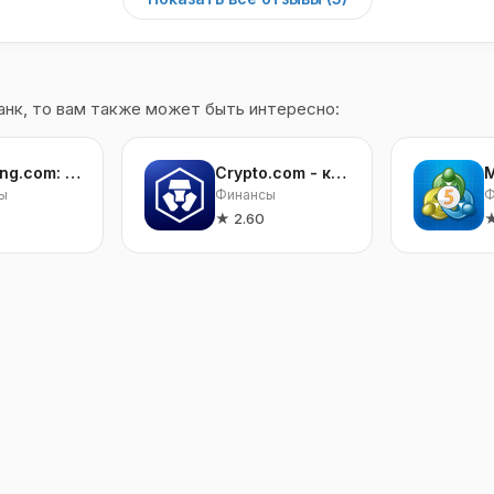
анк, то вам также может быть интересно:
Investing.com: биржа и акции
Crypto.com - купить BTC, CRO
ы
Финансы
Ф
★
2.60