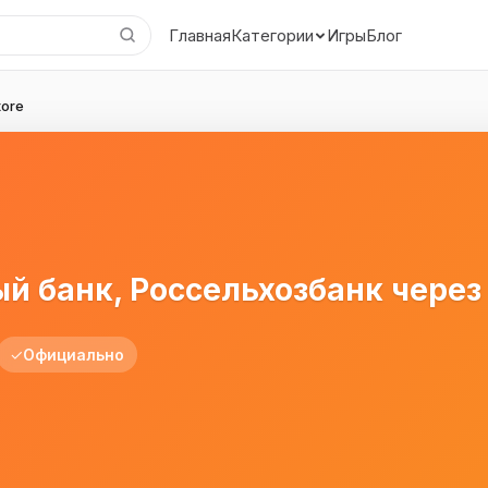
Главная
Игры
Блог
Категории
tore
 банк, Россельхозбанк через 
✓
Официально