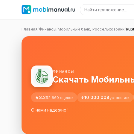
Главная
/
Финансы
/
Мобильный банк, Россельхозбанк
/
RuS
ФИНАНСЫ
Скачать Мобильный
★
3.2
↓
10 000 008
52 860 оценок
установок
С нами надежно!